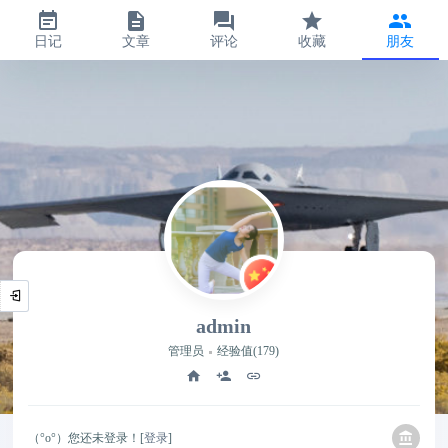
日记
文章
评论
收藏
朋友
admin
管理员
经验值(179)
（°ο°）您还未登录！[
登录
]