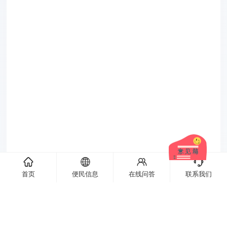
󦌙
󦹹
󦃩
󦘉
首页
便民信息
在线问答
联系我们