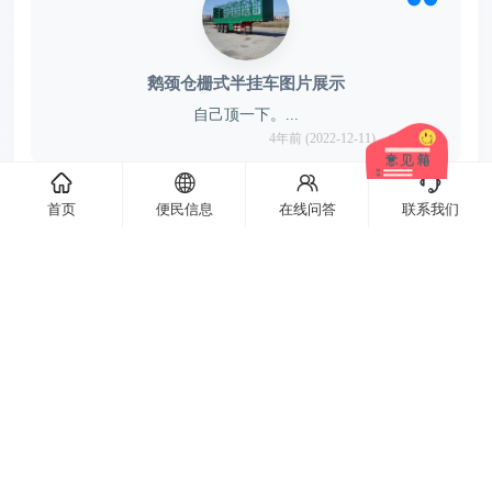
鹅颈仓栅式半挂车图片展示
自己顶一下。...
4年前 (2022-12-11)
5402(1)
󦌙
󦹹
󦃩
󦘉
+
查看下一页
首页
便民信息
在线问答
联系我们
Copyright 2022 水泊论坛.Some Rights Reserved.