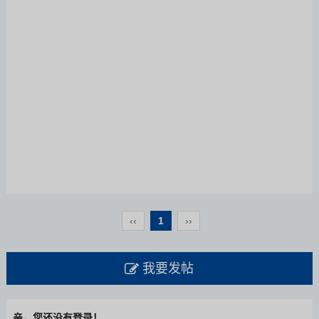
‹‹
1
››
我要发帖
亲，您还没有登录！