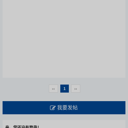
‹‹
1
››
我要发帖
亲，您还没有登录！