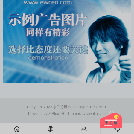
Copyright 2022 水泊论坛.Some Rights Reserved.
Powered by
Z-BlogPHP
Themes by
yiwuku.com
󦌙
󦹹
󦃩
󦘉